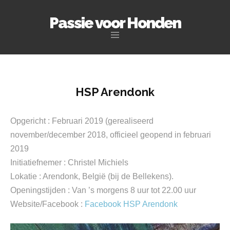
Passie voor Honden
Naar
de
inhoud
springen
HSP Arendonk
Opgericht : Februari 2019 (gerealiseerd
november/december 2018, officieel geopend in februari
2019
Initiatiefnemer : Christel Michiels
Lokatie : Arendonk, België (bij de Bellekens).
Openingstijden : Van ’s morgens 8 uur tot 22.00 uur
Website/Facebook :
Facebook HSP Arendonk