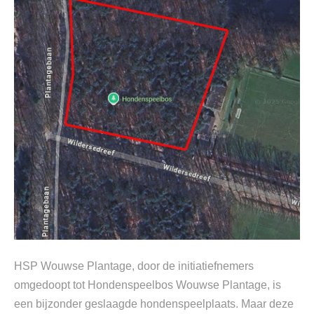
HSP Wouwse Plantage, door de initiatiefnemers
omgedoopt tot Hondenspeelbos Wouwse Plantage, is
een bijzonder geslaagde hondenspeelplaats. Maar deze