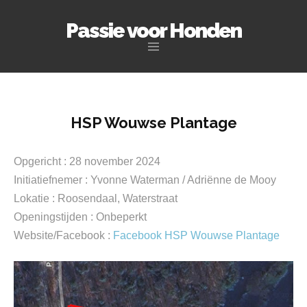
Passie voor Honden
Naar
de
inhoud
springen
HSP Wouwse Plantage
Opgericht : 28 november 2024
Initiatiefnemer : Yvonne Waterman / Adriënne de Mooy
Lokatie : Roosendaal, Waterstraat
Openingstijden : Onbeperkt
Website/Facebook :
Facebook HSP Wouwse Plantage