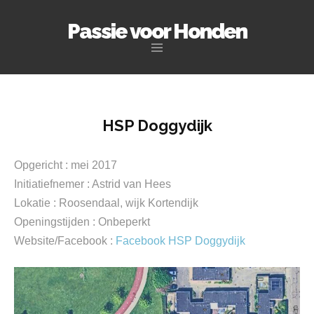
Passie voor Honden
Naar
de
inhoud
springen
HSP Doggydijk
Opgericht : mei 2017
Initiatiefnemer : Astrid van Hees
Lokatie : Roosendaal, wijk Kortendijk
Openingstijden : Onbeperkt
Website/Facebook :
Facebook HSP Doggydijk